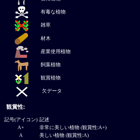
有毒な植物
雑草
材木
産業使用植物
飼葉植物
観賞植物
欠データ
観賞性:
記号(アイコン)
記述
A+
非常に美しい植物 (観賞性:A+)
A
美しい植物 (観賞性:A)