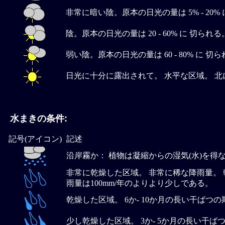
非常に暗い陰。原本の日光の量は 5% - 2
陰。原本の日光の量は 20 - 60% に 切ら
弱い陰。原本の日光の量は 60 - 80% に 切
日光に十分に露出されて。 水平な区域。 
水まきの条件:
記号(アイコン)
記述
沿岸霧か： 植物は凝縮からの湿気(水)を得
非常に乾燥した区域。 非常に稀な降雨量。 
雨量は100mm/年のよりより少しである。
乾燥した区域。 6か- 10か月の長い干ばつの期
少し乾燥した区域。 3か- 5か月の長い干ばつ