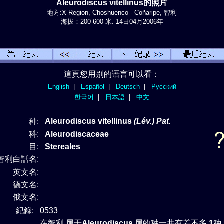
Aleurodiscus vitellinus的照片
地方:X Region, Choshuenco - Coñaripe, 智利
海拔：200-600 米. 14日04月2006年
這頁您用别的语言可以看：
English
|
Español
|
Deutsch
|
Русский
한국어
|
日本語
|
中文
Aleurodiscus vitellinus
(Lév.) Pat.
种:
科:
Aleurodiscaceae
目:
Stereales
智利白話名:
英文名:
德文名:
俄文名:
紀錄:
0533
在智利 属于
Aleurodiscus
属的种一共有差不多
1
种