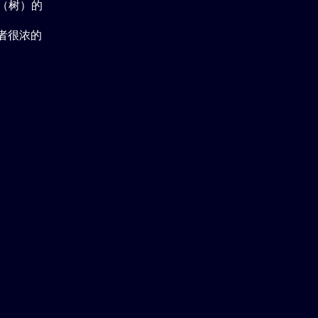
物（树）的
或者很浓的