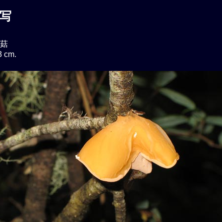
写
菇
 cm.