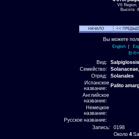
VII Region,
Высота: 4
Вы можете пол
English
|
Esp
한국
Вид
:
Salpiglossi
Семейство:
Solanaceae
Отряд
:
Solanales
Испанское
Palito amar
название:
Английское
название:
Немецкое
название:
Русское название:
Запись:
0198
Около
4
Sa