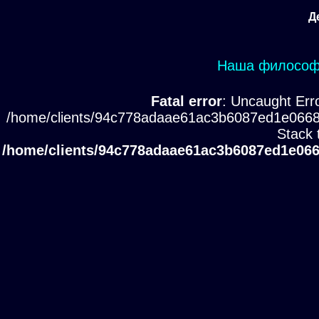
Д
Наша философи
Fatal error
: Uncaught Erro
/home/clients/94c778adaae61ac3b6087ed1e0668
Stack 
/home/clients/94c778adaae61ac3b6087ed1e066