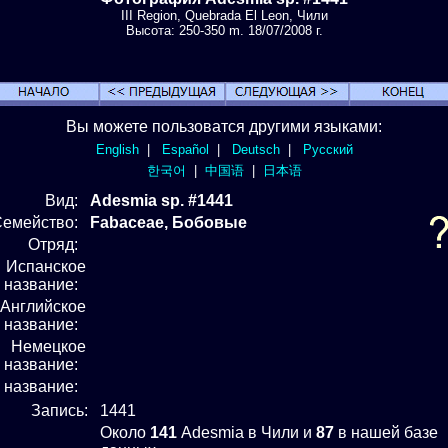
III Region, Quebrada El Leon, Чили
Высота: 250-350 m. 18/07/2008 г.
Вы можете пользоватся другими языками:
English
|
Español
|
Deutsch
|
Русский
한국어
|
中国语
|
日本语
Вид
:
Adesmia sp. #1441
Семейство:
Fabaceae, Бобовые
Отряд
:
Испанское
название:
Английское
название:
Немецкое
название:
е название:
Запись:
1441
Около
141
Adesmia в Чили и
87
в нашей базе