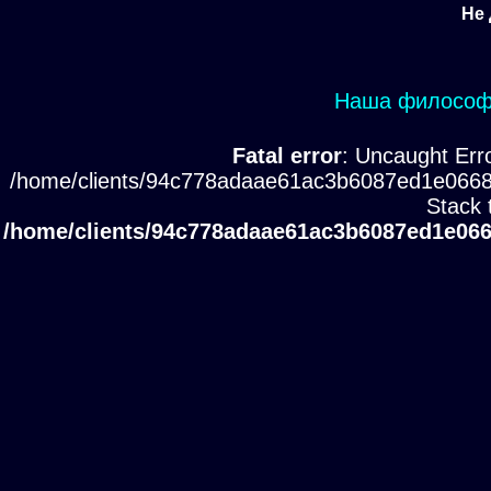
Не 
Наша философи
Fatal error
: Uncaught Erro
/home/clients/94c778adaae61ac3b6087ed1e0668
Stack 
/home/clients/94c778adaae61ac3b6087ed1e066