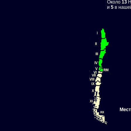
Около
13
H
и
5
в нашей
Мест