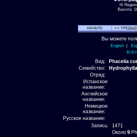
III Regio
Высота: 16
Вы можете пол
English
|
Esp
한국
Вид
:
Phacelia cu
Семейство:
Hydrophyll
Отряд
:
Испанское
название:
Английское
название:
Немецкое
название:
Русское название:
Запись:
1471
Около
9
Ph