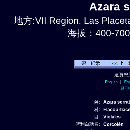
Azara 
地方:VII Region, Las Placet
海拔：400-700
這頁您
English
|
Esp
한국
Azara serra
种:
科:
Flacourtia
目:
Violales
智利白話名:
Corcolén