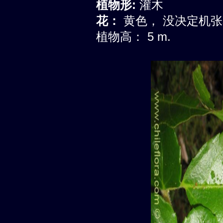
植物形:
灌木
花：
黄色， 没决定机
植物高： 5 m.