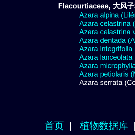
Flacourtiaceae, 大风
Azara alpina (Lilé
Azara celastrina (
Azara celastrina 
Azara dentada (A
Azara integrifolia
Azara lanceolata
Azara microphylla
Azara petiolaris (
Azara serrata (Co
首页
|
植物数据库