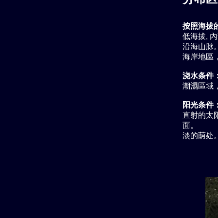
按照海拔
低海拔, 
沿海山脉。 
海岸地區，
浇水条件
潮濕區域
阳光条件
直射的太
面。
淡的荫处。