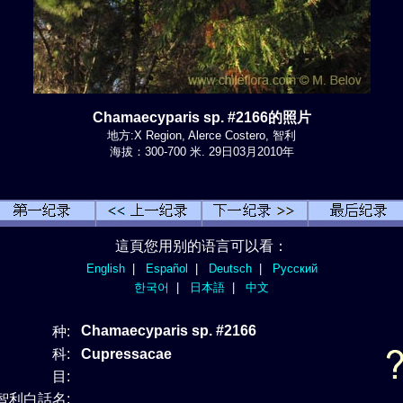
Chamaecyparis sp. #2166的照片
地方:X Region, Alerce Costero, 智利
海拔：300-700 米. 29日03月2010年
這頁您用别的语言可以看：
English
|
Español
|
Deutsch
|
Русский
한국어
|
日本語
|
中文
Chamaecyparis sp. #2166
种:
科:
Cupressacae
目:
智利白話名: