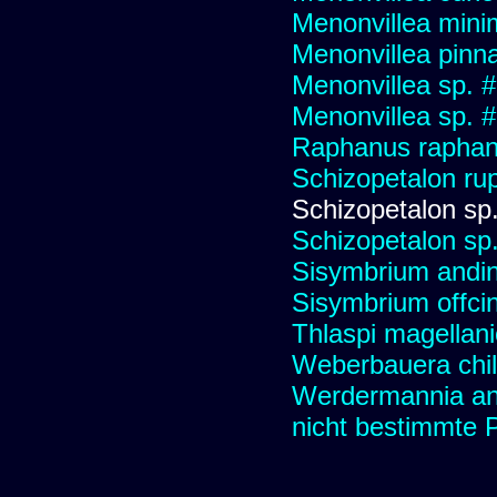
Menonvillea mini
Menonvillea pinna
Menonvillea sp. 
Menonvillea sp. 
Raphanus raphani
Schizopetalon ru
Schizopetalon sp.
Schizopetalon sp
Sisymbrium andi
Sisymbrium offcin
Thlaspi magellan
Weberbauera chil
Werdermannia ane
nicht bestimmte 