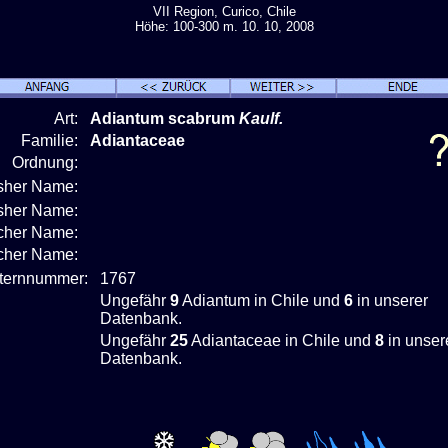
VII Region, Curico, Chile
Höhe: 100-300 m. 10. 10, 2008
Art:
Adiantum scabrum
Kaulf.
Familie:
Adiantaceae
Ordnung:
isher Name:
isher Name:
cher Name:
scher Name:
nternnummer:
1767
Ungefähr
9
Adiantum in Chile und
6
in unserer
Datenbank.
Ungefähr
25
Adiantaceae in Chile und
8
in unser
Datenbank.