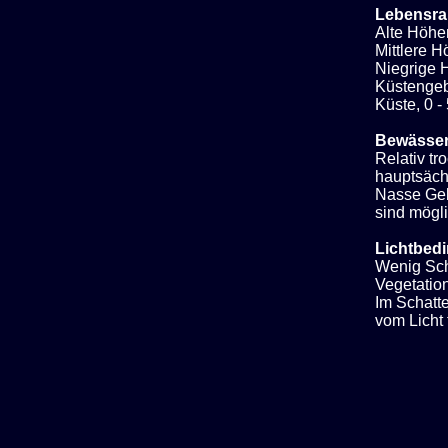
Lebensra
Alte Höhe
Mittlere 
Niegrige H
Küstengeb
Küste, 0 -
Bewässe
Relativ t
hauptsächl
Nasse Geb
sind mögli
Lichtbed
Wenig Sch
Vegetation
Im Schatt
vom Licht f