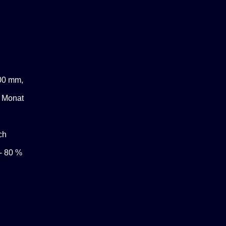
800 mm,
n Monat
ch
- 80 %