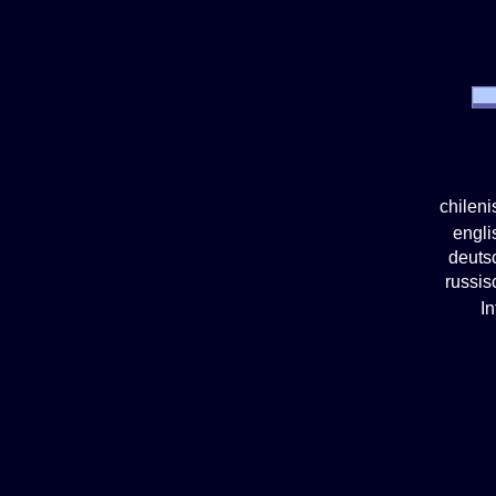
chilen
engl
deuts
russi
I