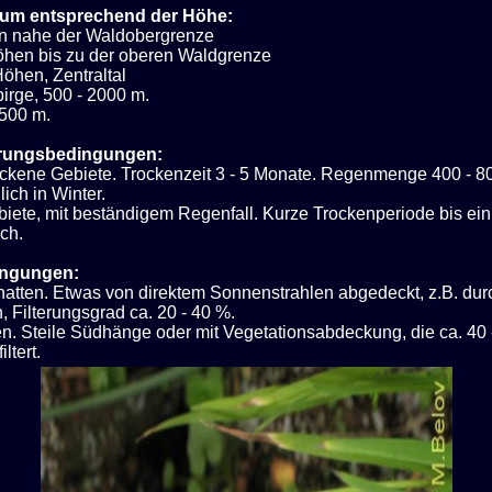
um entsprechend der Höhe:
n nahe der Waldobergrenze
Höhen bis zu der oberen Waldgrenze
öhen, Zentraltal
irge, 500 - 2000 m.
 500 m.
rungsbedingungen:
rockene Gebiete. Trockenzeit 3 - 5 Monate. Regenmenge 400 - 
ich in Winter.
iete, mit beständigem Regenfall. Kurze Trockenperiode bis ei
ch.
ingungen:
atten. Etwas von direktem Sonnenstrahlen abgedeckt, z.B. dur
, Filterungsgrad ca. 20 - 40 %.
en. Steile Südhänge oder mit Vegetationsabdeckung, die ca. 40 
iltert.