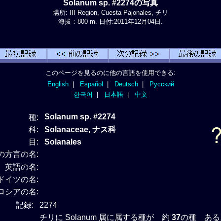
Solanum sp. #2274の写真
場所: III Region, Cuesta Pajonales, チリ
海拔：800 m. 日付:2011年12月04日.
このページを見るのに他の言語を使用できる:
English
|
Español
|
Deutsch
|
Русский
한국어
|
日本語
|
中文
Solanum sp. #2274
種:
科:
Solanaceae, ナス科
目:
Solanales
の方言の名:
英語の名:
ドイツの名:
ロシアの名:
記録:
2274
チリに Solanum 属に属する種が 約
37
の種 ある