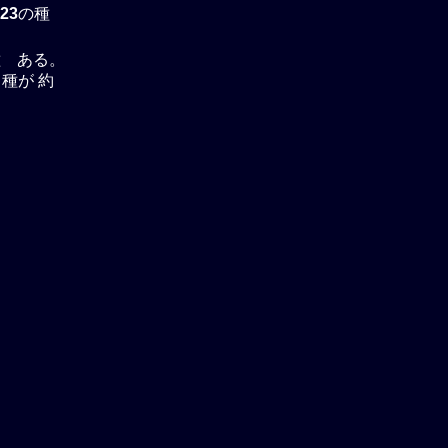
23
の種
種 ある。
る種が 約