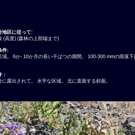
分地区に従って:
 (高度) (森林の上部端まで)
件:
域。 6か- 10か月の長い干ばつの期間。 100-300 mmの雨落
。
件：
分に露出されて。 水平な区域。 北に直面する斜面。