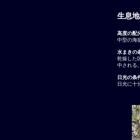
生息地
高度の配
中型の海拔
水まきの条
乾燥した区
中される
日光の条
日光に十