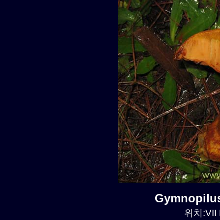
Gymnopilu
위치:VII 