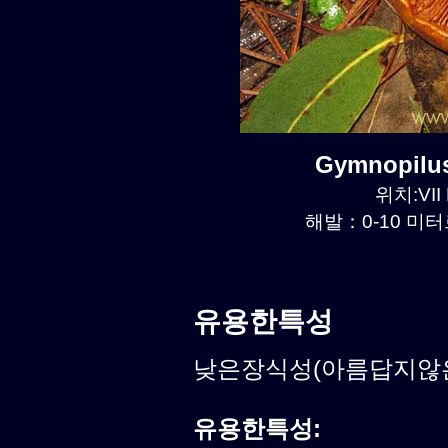
Gymnopilu
위치:VII 
해발：0-10 미터르
유용한특성
낮은장식성(아름답지않은식
유용한특성: