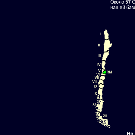
Около
57
C
нашей баз
Не 