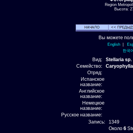
Region Metropol
Высота: 27
Вы можете пол
English
|
Esp
한국
Вид
:
Stellaria sp
Семейство:
Caryophyll
Отряд
:
Испанское
название:
Английское
название:
Немецкое
название:
Русское название:
Запись:
1349
Около
6
Ste