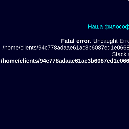
Наша философи
Fatal error
: Uncaught Erro
/home/clients/94c778adaae61ac3b6087ed1e0668
Stack 
/home/clients/94c778adaae61ac3b6087ed1e066