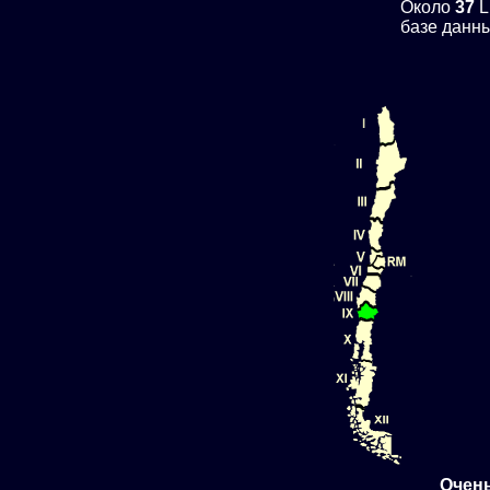
Около
37
L
базе данны
Очень