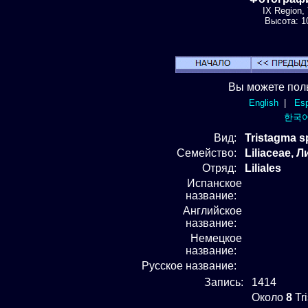
IX Region,
Высота: 10
Вы можете пол
English
|
Esp
한국
Вид
:
Tristagma s
Семейство:
Liliaceae, 
Отряд
:
Liliales
Испанское
название:
Английское
название:
Немецкое
название:
Русское название:
Запись:
1414
Около
8
Tr