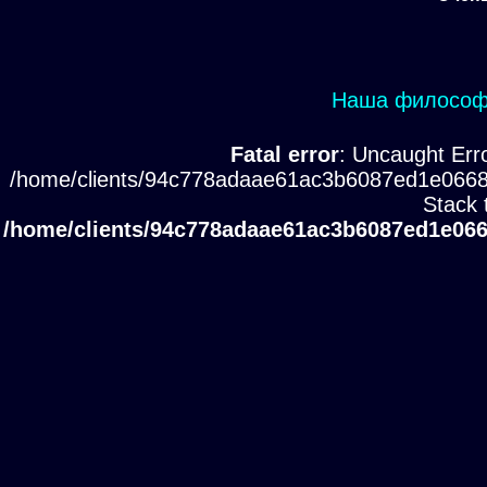
Наша философи
Fatal error
: Uncaught Erro
/home/clients/94c778adaae61ac3b6087ed1e0668
Stack 
/home/clients/94c778adaae61ac3b6087ed1e066