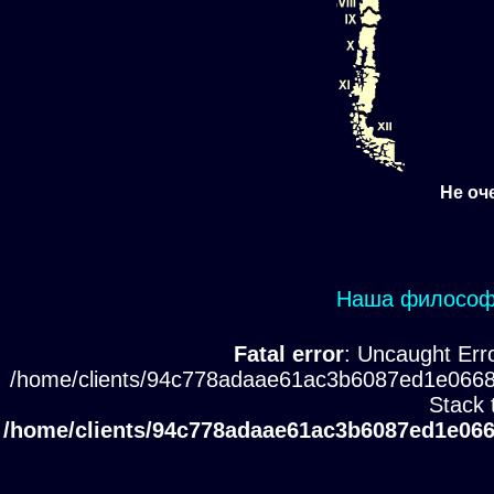
Не оч
Наша философи
Fatal error
: Uncaught Erro
/home/clients/94c778adaae61ac3b6087ed1e0668
Stack 
/home/clients/94c778adaae61ac3b6087ed1e066