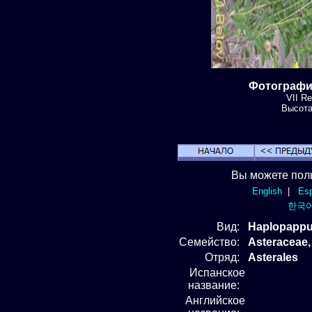
Фотография
VII Re
Высота:
Вы можете пол
English
|
Esp
한국
Вид
:
Haplopappus
Семейство:
Asteraceae
Отряд
:
Asterales
Испанское
название:
Английское