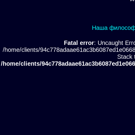
Наша философи
Fatal error
: Uncaught Erro
/home/clients/94c778adaae61ac3b6087ed1e0668
Stack 
/home/clients/94c778adaae61ac3b6087ed1e066