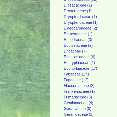
Dipsacaceae (1)
Droseraceae (1)
Dryopterdaceae (1)
Dryopteridaceae (1)
Elaeocarpaceae (2)
Empetraceae (1)
Ephedraceae (3)
Equisetaceae (2)
Ericaceae (7)
Escalloniaceae (6)
Eucryphiaceae (1)
Euphorbiaceae (17)
Fabaceae (171)
Fagaceae (12)
Flacourtiaceae (8)
Frankeniaceae (1)
Fumariaceae (3)
Gentianaceae (4)
Geraniaceae (9)
Geranicaceae (1)