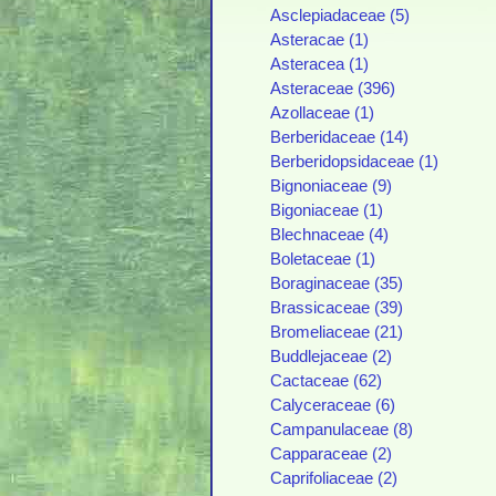
Asclepiadaceae (5)
Asteracae (1)
Asteracea (1)
Asteraceae (396)
Azollaceae (1)
Berberidaceae (14)
Berberidopsidaceae (1)
Bignoniaceae (9)
Bigoniaceae (1)
Blechnaceae (4)
Boletaceae (1)
Boraginaceae (35)
Brassicaceae (39)
Bromeliaceae (21)
Buddlejaceae (2)
Cactaceae (62)
Calyceraceae (6)
Campanulaceae (8)
Capparaceae (2)
Caprifoliaceae (2)