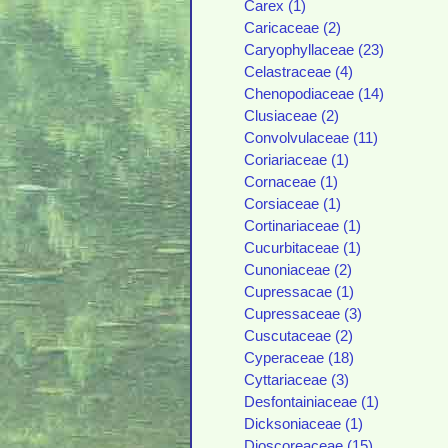
Carex (1)
Caricaceae (2)
Caryophyllaceae (23)
Celastraceae (4)
Chenopodiaceae (14)
Clusiaceae (2)
Convolvulaceae (11)
Coriariaceae (1)
Cornaceae (1)
Corsiaceae (1)
Cortinariaceae (1)
Cucurbitaceae (1)
Cunoniaceae (2)
Cupressacae (1)
Cupressaceae (3)
Cuscutaceae (2)
Cyperaceae (18)
Cyttariaceae (3)
Desfontainiaceae (1)
Dicksoniaceae (1)
Dioscoreaceae (15)