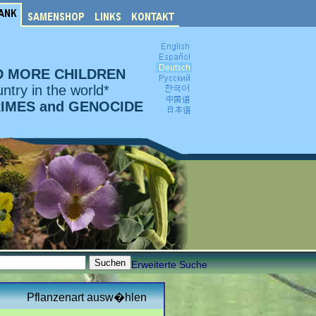
D MORE CHILDREN
ntry in the world*
RIMES and GENOCIDE
Erweiterte Suche
Pflanzenart ausw�hlen