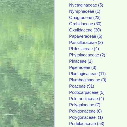
Nyctaginaceae (5)
Nymphaceae (1)
Onagraceae (23)
Orchidaceae (30)
Oxalidaceae (30)
Papaveraceae (6)
Passifloraceae (2)
Philesiaceae (4)
Phytolaccaceae (2)
Pinaceae (1)
Piperaceae (3)
Plantaginaceae (11)
Plumbaginaceae (3)
Poaceae (91)
Podocarpaceae (5)
Polemoniaceae (4)
Polygalaceae (7)
Polygonaceae (8)
Polygonaceae. (1)
Portulacaceae (53)