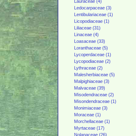
Lauraceae (4)
Ledocarpaceae (3)
Lentibulariaceae (1)
Licopodiaceae (1)
Liliaceae (31)
Linaceae (4)
Loasaceae (33)
Loranthaceae (5)
Lycoperdaceae (1)
Lycopodiaceae (2)
Lythraceae (2)
Malesherbiaceae (5)
Malpighiaceae (3)
Malvaceae (39)
Misodendraceae (2)
Misondendraceae (1)
Monimiaceae (3)
Moraceae (1)
Morchellaceae (1)
Myrtaceae (17)
Nolanaceae (26)