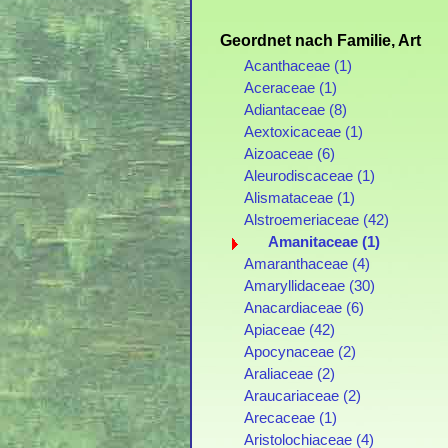
Geordnet nach Familie, Art
Acanthaceae (1)
Aceraceae (1)
Adiantaceae (8)
Aextoxicaceae (1)
Aizoaceae (6)
Aleurodiscaceae (1)
Alismataceae (1)
Alstroemeriaceae (42)
Amanitaceae (1)
Amaranthaceae (4)
Amaryllidaceae (30)
Anacardiaceae (6)
Apiaceae (42)
Apocynaceae (2)
Araliaceae (2)
Araucariaceae (2)
Arecaceae (1)
Aristolochiaceae (4)