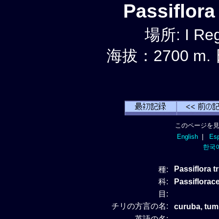
Passiflor
場所: I Reg
海拔：2700 m.
このページを見
English
|
Esp
한국
Passiflora tr
種:
科:
Passiflor
目:
チリの方言の名:
curuba, tu
英語の名: