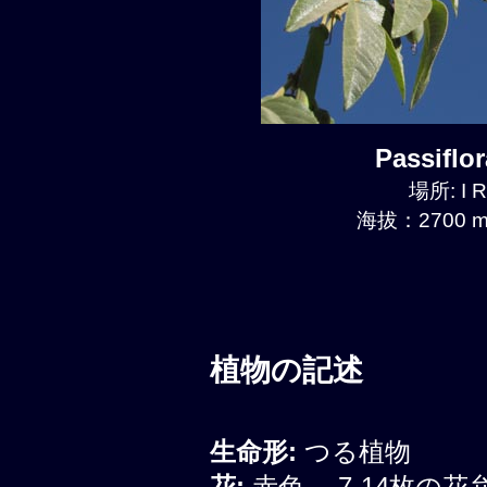
Passiflo
場所: I R
海拔：2700 m
植物の記述
生命形:
つる植物
花:
赤色、 7-14枚の花