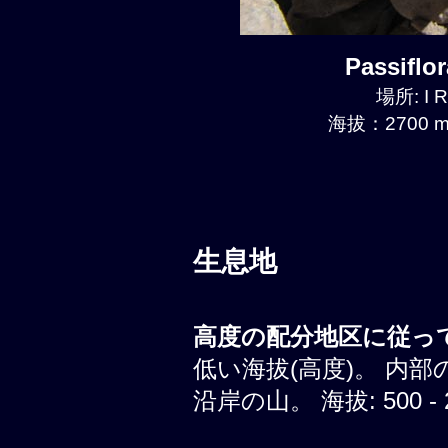
Passiflo
場所: I R
海拔：2700 m
生息地
高度の配分地区に従って
低い海拔(高度)。 内部
沿岸の山。 海拔: 500 - 