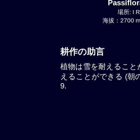
Passiflo
場所: I R
海拔：2700 m
耕作の助言
植物は雪を耐えること
えることができる (朝の霜, 
9.