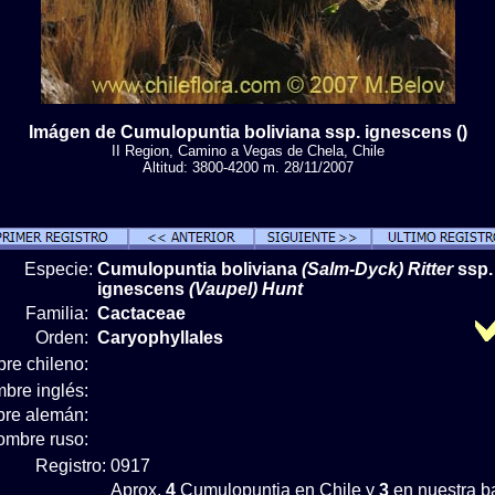
Imágen de Cumulopuntia boliviana ssp. ignescens ()
II Region, Camino a Vegas de Chela, Chile
Altitud: 3800-4200 m. 28/11/2007
Especie:
Cumulopuntia boliviana
(Salm-Dyck) Ritter
ssp.
ignescens
(Vaupel) Hunt
Familia:
Cactaceae
Orden:
Caryophyllales
re chileno:
bre inglés:
re alemán:
ombre ruso:
Registro:
0917
Aprox.
4
Cumulopuntia en Chile y
3
en nuestra b