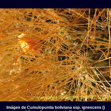
Imágen de Cumulopuntia boliviana ssp. ignescens ()