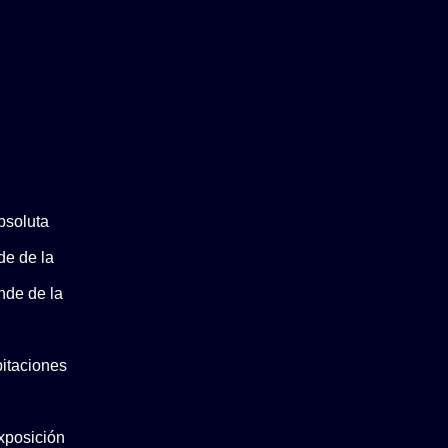
bsoluta
de de la
nde de la
pitaciones
xposición