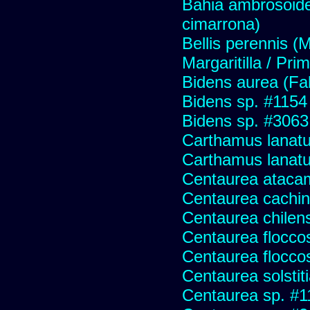
Bahia ambrosoide
cimarrona)
Bellis perennis (M
Margaritilla / Pri
Bidens aurea (Fa
Bidens sp. #1154
Bidens sp. #3063
Carthamus lanat
Carthamus lanatus
Centaurea ataca
Centaurea cachin
Centaurea chilens
Centaurea flocco
Centaurea flocco
Centaurea solstit
Centaurea sp. #1