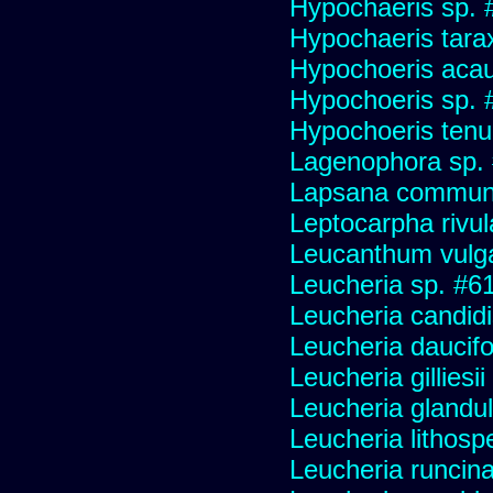
Hypochaeris sp. #
Hypochaeris tara
Hypochoeris acau
Hypochoeris sp. 
Hypochoeris tenuif
Lagenophora sp.
Lapsana commun
Leptocarpha rivul
Leucanthum vulg
Leucheria sp. #6
Leucheria candid
Leucheria daucifo
Leucheria gilliesi
Leucheria glandu
Leucheria lithosp
Leucheria runcin