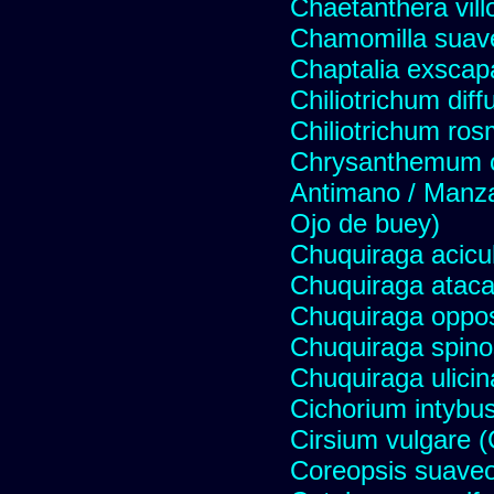
Chaetanthera vill
Chamomilla suave
Chaptalia exscap
Chiliotrichum dif
Chiliotrichum ros
Chrysanthemum c
Antimano / Manzan
Ojo de buey)
Chuquiraga acicul
Chuquiraga atac
Chuquiraga opposi
Chuquiraga spinos
Chuquiraga ulicin
Cichorium intybus
Cirsium vulgare 
Coreopsis suave