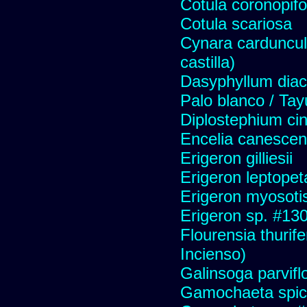
Cotula coronopifo
Cotula scariosa
Cynara carduncul
castilla)
Dasyphyllum diaca
Palo blanco / Tay
Diplostephium ci
Encelia canescens 
Erigeron gilliesii
Erigeron leptopet
Erigeron myosoti
Erigeron sp. #13
Flourensia thurif
Incienso)
Galinsoga parvifl
Gamochaeta spic