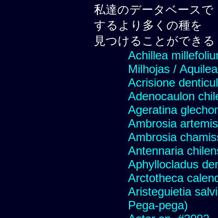
私達のデータベースで
するより多くの種を
見つけることができる
Achillea millefoli
Milhojas / Aquilea
Acrisione denticu
Adenocaulon chil
Ageratina glechon
Ambrosia artemis
Ambrosia chamis
Antennaria chilen
Aphyllocladus den
Arctotheca calend
Aristeguietia sal
Pega-pega)