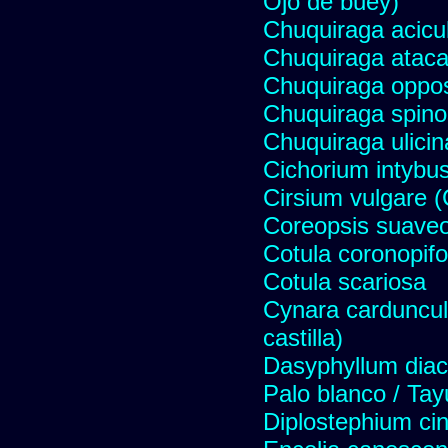
Ojo de buey)
Chuquiraga acicul
Chuquiraga atac
Chuquiraga opposi
Chuquiraga spinos
Chuquiraga ulicin
Cichorium intybus
Cirsium vulgare 
Coreopsis suave
Cotula coronopifo
Cotula scariosa
Cynara carduncul
castilla)
Dasyphyllum diaca
Palo blanco / Tay
Diplostephium ci