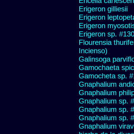
Encelia canescens 
Erigeron gilliesii
Erigeron leptopet
Erigeron myosoti
Erigeron sp. #13
Flourensia thurif
Incienso)
Galinsoga parvifl
Gamochaeta spic
Gamocheta sp. #
Gnaphalium andi
Gnaphalium philip
Gnaphalium sp. 
Gnaphalium sp. 
Gnaphalium sp. #
Gnaphalium viravir