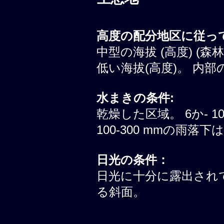
高度の配分地区に従って
中型の海拔 (高度) (森
低い海拔(高度)。 内部
水まきの条件:
乾燥した区域。 6か- 
100-300 mmの雨落
日光の条件：
日光に十分に露出されて
る斜面。