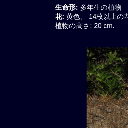
生命形:
多年生の植物
花:
黄色、 14枚以上
植物の高さ: 20 cm.