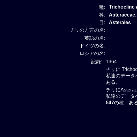
Trichocline
種:
科:
Asteracea
目:
Asterales
チリの方言の名:
英語の名:
ドイツの名:
ロシアの名:
記録:
1364
チリに Trich
私達のデータベー
ある。
チリにAster
私達のデータベー
547
の種 あ