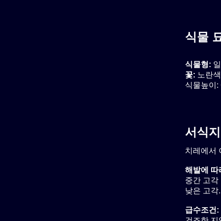
식물 
식물형:
일
꽃:
노란색,
식물높이: 6
서식지
치레에서 
해발에 따
중간 고각 
낮은 고각.
급수조건:
건조한 지역