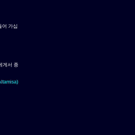
들어 가십
에게서 종
Altamisa)