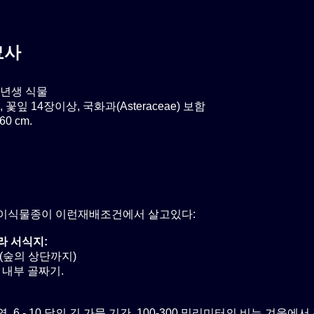
묘사
년생 식물
 꽃잎 14장이상, 국화과(Asteraceae) 보함
0 cm.
이식물종이 이런재배조건에서 살고있다:
라 서식지:
(숲의 상단까지)
 내부 골짜기.
. 6 - 10 달의 긴 가뭄 기간. 100-300 밀리미터의 비는 겨울에