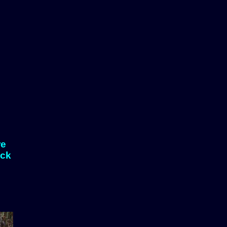
re
eck