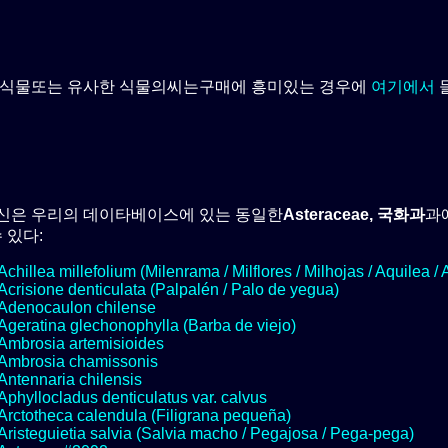
 식물또는 유사한 식물의씨는구매에 흥미있는 경우에
여기에서
신은 우리의 데이타베이스에 있는 동일한
Asteraceae, 국화과
과
수 있다:
Achillea millefolium (Milenrama / Milflores / Milhojas / Aquilea / 
Acrisione denticulata (Palpalén / Palo de yegua)
Adenocaulon chilense
Ageratina glechonophylla (Barba de viejo)
Ambrosia artemisioides
Ambrosia chamissonis
Antennaria chilensis
Aphyllocladus denticulatus var. calvus
Arctotheca calendula (Filigrana pequeña)
Aristeguietia salvia (Salvia macho / Pegajosa / Pega-pega)