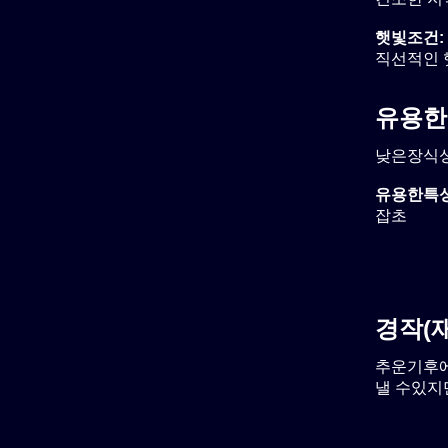
햇빛조건:
직선적인 
유용한
낮은장식성
유용한특성
잡초
경작(
추운기후에관
낼 수있지만