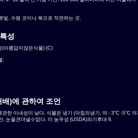
햇빛. 수평 곳이나 북으로 직면하는 곳.
특성
(아름답지않은식물) (C)
:
재배)에 관하여 조언
한 이내성이 낮다. 식물은 냉기 (아침의냉기, 약 - 3°C -5°C 
, 눈을견뎌낼수없다. 미 농무성 (USDA)의기후대 9.