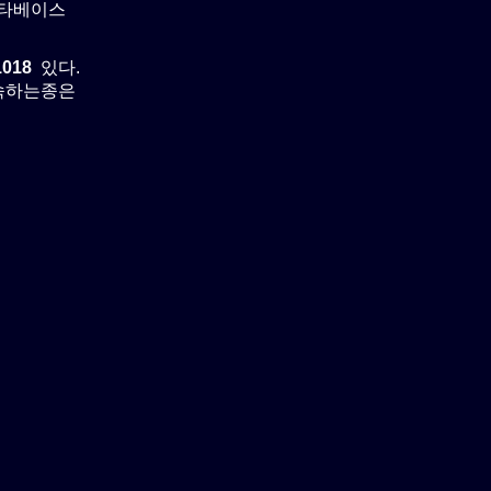
이타베이스
1018
있다.
 속하는종은