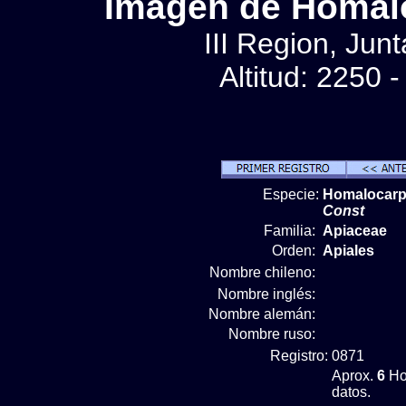
Imágen de Homal
III Region, Jun
Altitud: 2250 
Especie:
Homalocarp
Const
Familia:
Apiaceae
Orden:
Apiales
Nombre chileno:
Nombre inglés:
Nombre alemán:
Nombre ruso:
Registro:
0871
Aprox.
6
Ho
datos.