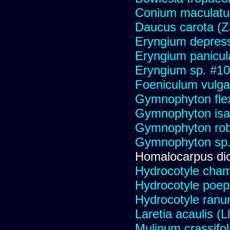
Conium maculat
Daucus carota (Za
Eryngium depre
Eryngium panicul
Eryngium sp. #1
Foeniculum vulga
Gymnophyton fl
Gymnophyton isat
Gymnophyton ro
Gymnophyton sp.
Homalocarpus di
Hydrocotyle cha
Hydrocotyle poepp
Hydrocotyle ranu
Laretia acaulis (L
Mulinum crassifo