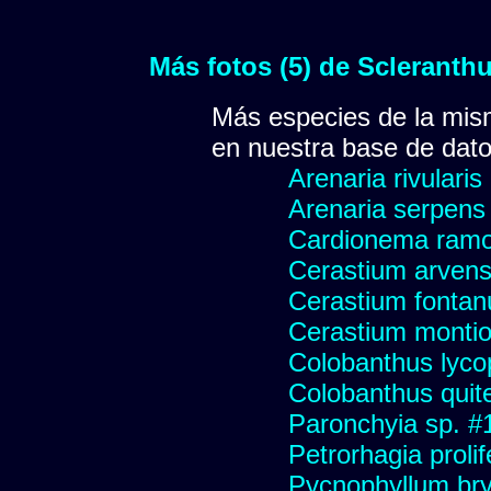
Más fotos (5) de Scleranth
Más especies de la mis
en nuestra base de dat
Arenaria rivularis
Arenaria serpens
Cardionema ram
Cerastium arvens
Cerastium fonta
Cerastium montio
Colobanthus lyco
Colobanthus quit
Paronchyia sp. #
Petrorhagia prolif
Pycnophyllum bryo