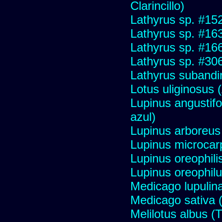
Clarincillo)
Lathyrus sp. #15
Lathyrus sp. #16
Lathyrus sp. #16
Lathyrus sp. #30
Lathyrus subandi
Lotus uliginosus (
Lupinus angustifo
azul)
Lupinus arboreus
Lupinus microcar
Lupinus oreophili
Lupinus oreophilu
Medicago lupulina
Medicago sativa (
Melilotus albus (