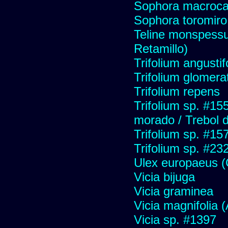
Sophora macroca
Sophora toromiro
Teline monspessu
Retamillo)
Trifolium angustif
Trifolium glomera
Trifolium repens
Trifolium sp. #15
morado / Trebol 
Trifolium sp. #15
Trifolium sp. #23
Ulex europaeus (C
Vicia bijuga
Vicia graminea
Vicia magnifolia (A
Vicia sp. #1397