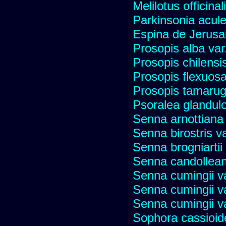
Melilotus officinal
Parkinsonia acule
Espina de Jerusa
Prosopis alba var
Prosopis chilensi
Prosopis flexuos
Prosopis tamaru
Psoralea glandulo
Senna arnottiana 
Senna birostris v
Senna brogniartii
Senna candollean
Senna cumingii va
Senna cumingii va
Senna cumingii v
Sophora cassioide