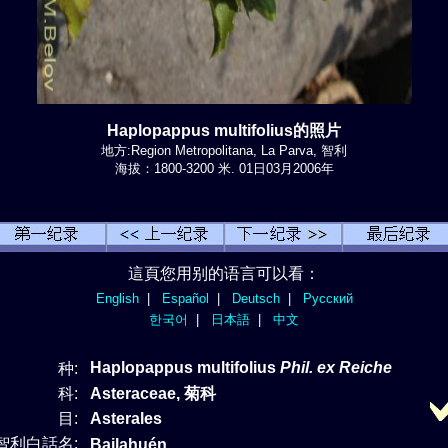
Haplopappus multifolius的照片
地方:Region Metropolitana, La Parva, 智利
海拔：1800-3200 米. 01日03月2006年
這頁您用别的语言可以看：
English
|
Español
|
Deutsch
|
Русский
한국어
|
日本語
|
中文
Haplopappus multifolius
Phil. ex Reiche
种:
科:
Asteraceae, 菊科
目:
Asterales
智利白話名:
Bailahuén