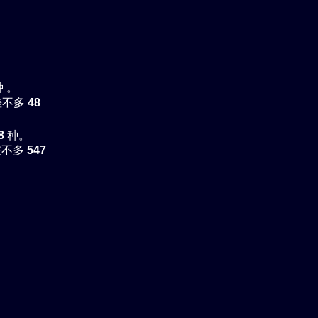
种 。
差不多
48
8
种。
差不多
547