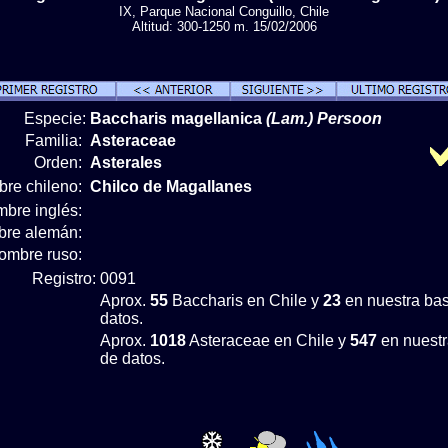
IX, Parque Nacional Conguillo, Chile
Altitud: 300-1250 m. 15/02/2006
Especie:
Baccharis magellanica
(Lam.) Persoon
Familia:
Asteraceae
Orden:
Asterales
re chileno:
Chilco de Magallanes
bre inglés:
re alemán:
ombre ruso:
Registro:
0091
Aprox.
55
Baccharis en Chile y
23
en nuestra ba
datos.
Aprox.
1018
Asteraceae en Chile y
547
en nuestr
de datos.