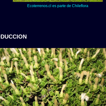
Lo verde y naturaleza dominan en nuestro Loteo Upeo.
Ecoterrenos.cl es parte de Chileflora
ODUCCION