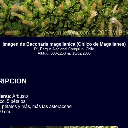
Imágen de Baccharis magellanica (Chilco de Magallanes)
IX, Parque Nacional Conguillo, Chile
Altitud: 300-1250 m. 15/02/2006
RIPCION
lanta:
Arbusto
co, 5 pétalos
4 pétalos y más, más las asteraceae
0 cm.