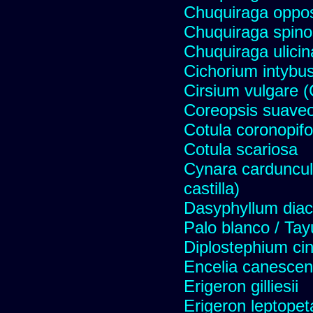
Chuquiraga opposi
Chuquiraga spinos
Chuquiraga ulicin
Cichorium intybus
Cirsium vulgare 
Coreopsis suave
Cotula coronopifo
Cotula scariosa
Cynara carduncul
castilla)
Dasyphyllum diaca
Palo blanco / Tay
Diplostephium ci
Encelia canescens 
Erigeron gilliesii
Erigeron leptopet