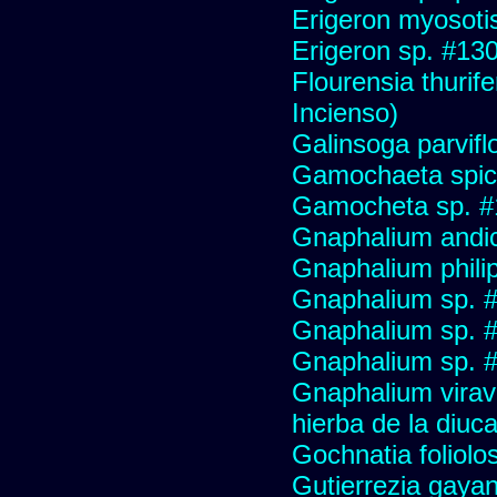
Erigeron myosoti
Erigeron sp. #13
Flourensia thurif
Incienso)
Galinsoga parvifl
Gamochaeta spic
Gamocheta sp. #
Gnaphalium andi
Gnaphalium philip
Gnaphalium sp. 
Gnaphalium sp. 
Gnaphalium sp. #
Gnaphalium viravir
hierba de la diuca
Gochnatia foliolo
Gutierrezia gayan