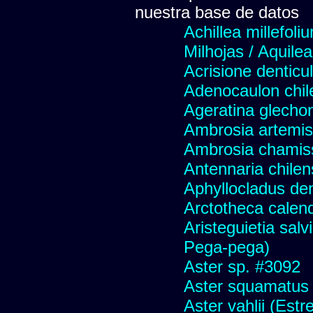
nuestra base de datos
Achillea millefoli
Milhojas / Aquilea
Acrisione denticu
Adenocaulon chil
Ageratina glechon
Ambrosia artemis
Ambrosia chamis
Antennaria chilen
Aphyllocladus den
Arctotheca calend
Aristeguietia sal
Pega-pega)
Aster sp. #3092
Aster squamatus
Aster vahlii (Estre