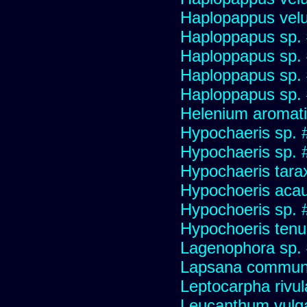
Haplopappus velu
Haploppapus sp.
Haploppapus sp.
Haploppapus sp.
Haploppapus sp.
Helenium aromati
Hypochaeris sp. 
Hypochaeris sp. #
Hypochaeris tara
Hypochoeris acau
Hypochoeris sp. 
Hypochoeris tenuif
Lagenophora sp.
Lapsana commun
Leptocarpha rivul
Leucanthum vulg