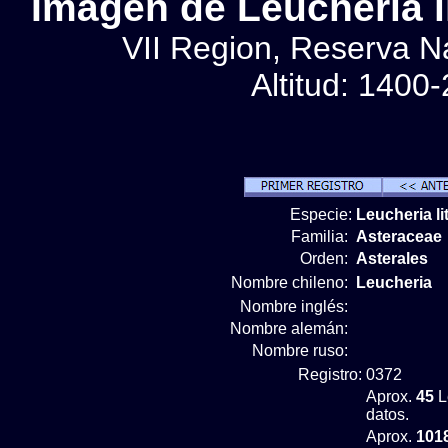
Imágen de Leucheria l
VII Region, Reserva Nac
Altitud: 1400
Especie:
Leucheria l
Familia:
Asteraceae
Orden:
Asterales
Nombre chileno:
Leucheria
Nombre inglés:
Nombre alemán:
Nombre ruso:
Registro:
0372
Aprox.
45
L
datos.
Aprox.
101