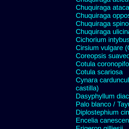
Chuquiraga atac
Chuquiraga opposi
Chuquiraga spinos
Chuquiraga ulicin
Cichorium intybus
Cirsium vulgare 
Coreopsis suave
Cotula coronopifo
Cotula scariosa
Cynara carduncul
castilla)
Dasyphyllum diaca
Palo blanco / Tay
Diplostephium ci
Encelia canescens 
Erigeron gilliesii