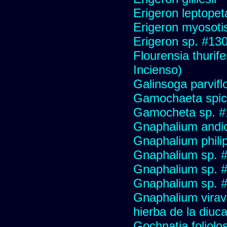
Erigeron leptopet
Erigeron myosoti
Erigeron sp. #13
Flourensia thurif
Incienso)
Galinsoga parvifl
Gamochaeta spic
Gamocheta sp. #
Gnaphalium andi
Gnaphalium philip
Gnaphalium sp. 
Gnaphalium sp. 
Gnaphalium sp. #
Gnaphalium viravir
hierba de la diuca
Gochnatia foliolo