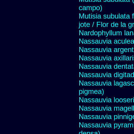
campo)
Mutisia subulata 
jote / Flor de la 
Nardophyllum lan
Nassauvia aculeat
Nassauvia argent
Nassauvia axillar
Nassauvia dentat
Nassauvia digita
Nassauvia lagasc
pigmea)
Nassauvia looser
Nassauvia magell
Nassauvia pinnige
Nassauvia pyrami
densa)