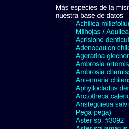
Más especies de la mis
nuestra base de datos
Achillea millefoli
Milhojas / Aquilea
Acrisione denticu
Adenocaulon chil
Ageratina glechon
Ambrosia artemis
Ambrosia chamis
Antennaria chilen
Aphyllocladus den
Arctotheca calend
Aristeguietia sal
Pega-pega)
Aster sp. #3092
Aster squamatus