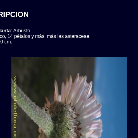
RIPCION
lanta:
Arbusto
co, 14 pétalos y más, más las asteraceae
0 cm.