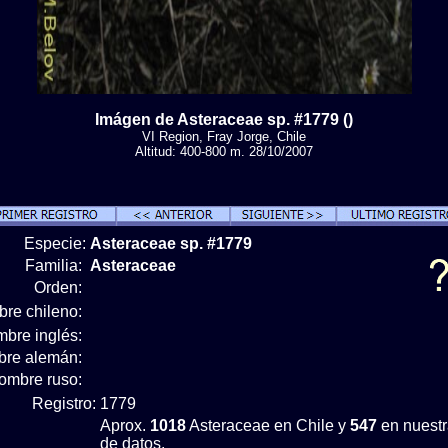
Imágen de Asteraceae sp. #1779 ()
VI Region, Fray Jorge, Chile
Altitud: 400-800 m. 28/10/2007
Especie:
Asteraceae sp. #1779
Familia:
Asteraceae
Orden:
re chileno:
bre inglés:
re alemán:
ombre ruso:
Registro:
1779
Aprox.
1018
Asteraceae en Chile y
547
en nuestr
de datos.