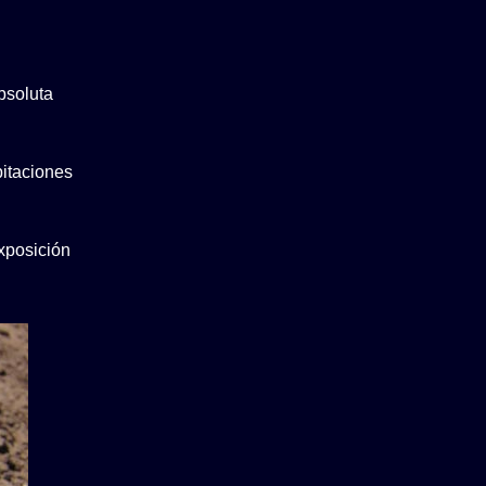
bsoluta
pitaciones
xposición