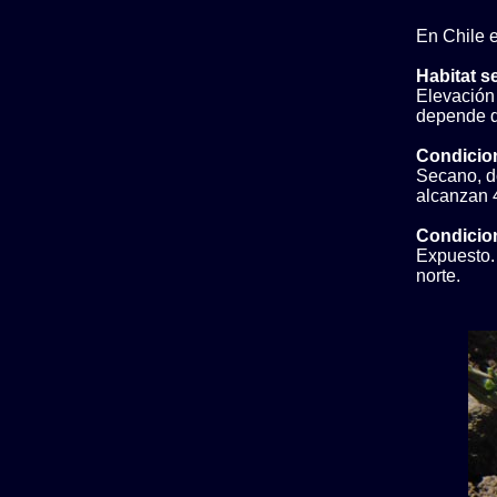
En Chile e
Habitat s
Elevación
depende de
Condicio
Secano, do
alcanzan 
Condicion
Expuesto. 
norte.