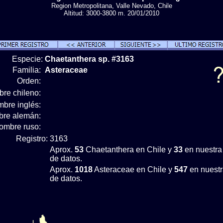
Region Metropolitana, Valle Nevado, Chile
Altitud: 3000-3800 m. 20/01/2010
Especie:
Chaetanthera sp. #3163
Familia:
Asteraceae
Orden:
re chileno:
bre inglés:
re alemán:
ombre ruso:
Registro:
3163
Aprox.
53
Chaetanthera en Chile y
33
en nuestra
de datos.
Aprox.
1018
Asteraceae en Chile y
547
en nuestr
de datos.